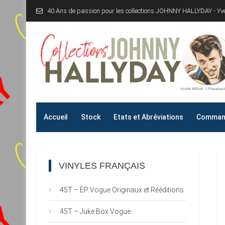
Skip
40 Ans de passion pour les collections JOHNNY HALLYDAY - Y
to
content
Collections JOHNNY H
40 Ans de passion pour les collections JOHNNY HALLYD
Accueil
Stock
Etats et Abréviations
Command
VINYLES FRANÇAIS
45T – EP Vogue Originaux et Rééditions
45T – Juke Box Vogue