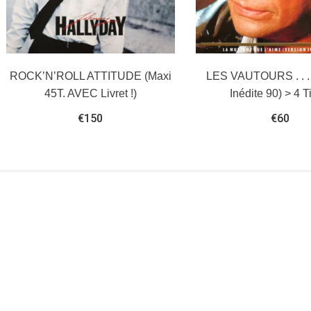
ROCK’N’ROLL ATTITUDE (Maxi
LES VAUTOURS . . . 
45T. AVEC Livret !)
Inédite 90) > 4 T
€
150
€
60