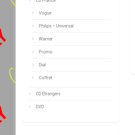
CD France
Vogue
Philips – Universal
Warner
Promo
Dial
Coffret
CD Etrangers
DVD