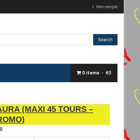
Mon compte
Search
0 items
€0
AURA (MAXI 45 TOURS –
ROMO)
0