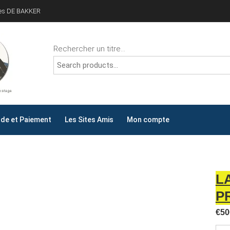
ves DE BAKKER
Rechercher un titre...
ALLYDAY
AY !
e et Paiement
Les Sites Amis
Mon compte
L
P
€
50