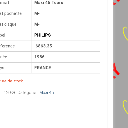
rmat
Maxi 45 Tours
at pochette
M-
at disque
M-
bel
PHILIPS
ference
6863.35
née
1986
ys
FRANCE
ure de stock
 :
120-26
Catégorie :
Maxi 45T