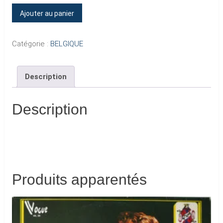
quantité
Ajouter au panier
de
LES
Catégorie :
BELGIQUE
CHEVALIERS
DU
Description
CIEL
Description
Produits apparentés