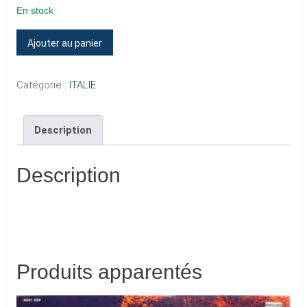
En stock
quantité
Ajouter au panier
de
JE
Catégorie :
ITALIE
L’AIME
Description
Description
Produits apparentés