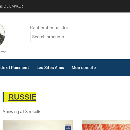
ves DE BAKKER
Rechercher un titre...
ALLYDAY
AY !
e et Paiement
Les Sites Amis
Mon compte
RUSSIE
Showing all 3 results