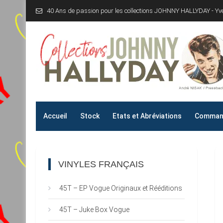
Skip
40 Ans de passion pour les collections JOHNNY HALLYDAY - Y
to
content
Collections JOHNNY H
40 Ans de passion pour les collections JOHNNY HALLYD
Accueil
Stock
Etats et Abréviations
Command
VINYLES FRANÇAIS
45T – EP Vogue Originaux et Rééditions
45T – Juke Box Vogue