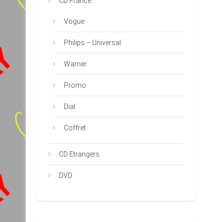
CD France
Vogue
Philips – Universal
Warner
Promo
Dial
Coffret
CD Etrangers
DVD